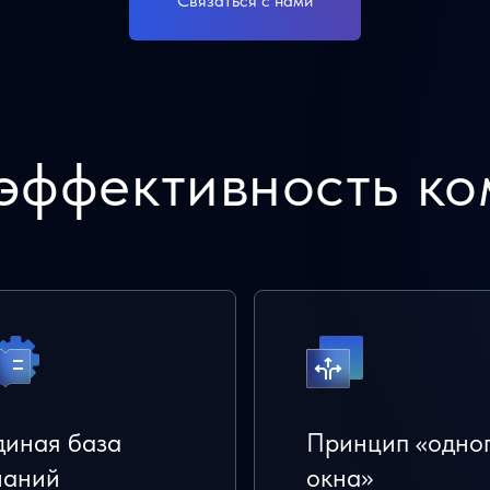
Связаться с нами
эффективность ко
диная база
Принцип «одно
наний
окна»