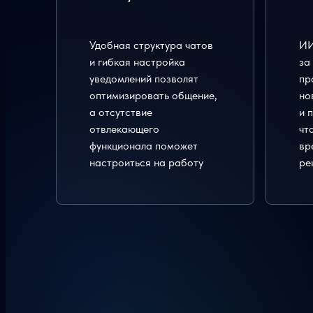
Удобная структура чатов
ИИ
и гибкая настройка
за
уведомлений позволят
пр
оптимизировать общение,
но
а отсутствие
и 
отвлекающего
чт
функционала поможет
вр
настроиться на работу
ре