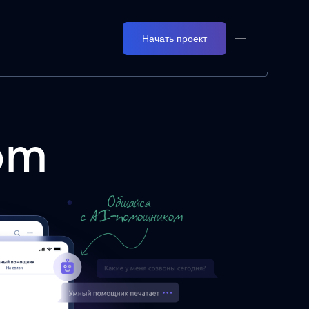
Начать проект
om