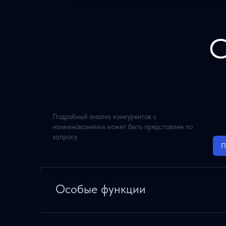
С
Подробный анализ конкурентов с
наименованиями может быть представлен по
запросу
П
Особые функции