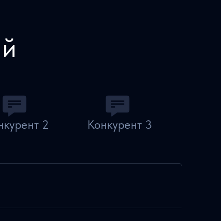
ий
нкурент 2
Конкурент 3